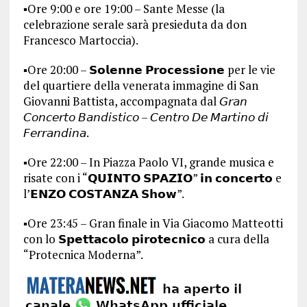
▪️Ore 9:00 e ore 19:00 – Sante Messe (la
celebrazione serale sarà presieduta da don
Francesco Martoccia).
▪️Ore 20:00 – 𝗦𝗼𝗹𝗲𝗻𝗻𝗲 𝗣𝗿𝗼𝗰𝗲𝘀𝘀𝗶𝗼𝗻𝗲 per le vie
del quartiere della venerata immagine di San
Giovanni Battista, accompagnata dal 𝘎𝘳𝘢𝘯
𝘊𝘰𝘯𝘤𝘦𝘳𝘵𝘰 𝘉𝘢𝘯𝘥𝘪𝘴𝘵𝘪𝘤𝘰 – 𝘊𝘦𝘯𝘵𝘳𝘰 𝘋𝘦 𝘔𝘢𝘳𝘵𝘪𝘯𝘰 𝘥𝘪
𝘍𝘦𝘳𝘳𝘢𝘯𝘥𝘪𝘯𝘢.
▪️Ore 22:00 – In Piazza Paolo VI, grande musica e
risate con i “𝗤𝗨𝗜𝗡𝗧𝗢 𝗦𝗣𝗔𝗭𝗜𝗢” 𝗶𝗻 𝗰𝗼𝗻𝗰𝗲𝗿𝘁𝗼 e
l’𝗘𝗡𝗭𝗢 𝗖𝗢𝗦𝗧𝗔𝗡𝗭𝗔 𝗦𝗵𝗼𝘄”.
▪️Ore 23:45 – Gran finale in Via Giacomo Matteotti
con lo 𝗦𝗽𝗲𝘁𝘁𝗮𝗰𝗼𝗹𝗼 𝗽𝗶𝗿𝗼𝘁𝗲𝗰𝗻𝗶𝗰𝗼 a cura della
“Protecnica Moderna”.