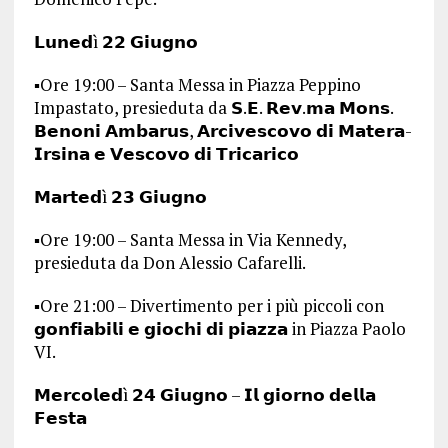
𝗟𝘂𝗻𝗲𝗱ì 𝟮𝟮 𝗚𝗶𝘂𝗴𝗻𝗼
▪️Ore 19:00 – Santa Messa in Piazza Peppino
Impastato, presieduta da 𝗦.𝗘. 𝗥𝗲𝘃.𝗺𝗮 𝗠𝗼𝗻𝘀.
𝗕𝗲𝗻𝗼𝗻𝗶 𝗔𝗺𝗯𝗮𝗿𝘂𝘀, 𝗔𝗿𝗰𝗶𝘃𝗲𝘀𝗰𝗼𝘃𝗼 𝗱𝗶 𝗠𝗮𝘁𝗲𝗿𝗮-
𝗜𝗿𝘀𝗶𝗻𝗮 𝗲 𝗩𝗲𝘀𝗰𝗼𝘃𝗼 𝗱𝗶 𝗧𝗿𝗶𝗰𝗮𝗿𝗶𝗰𝗼
𝗠𝗮𝗿𝘁𝗲𝗱ì 𝟮𝟯 𝗚𝗶𝘂𝗴𝗻𝗼
▪️Ore 19:00 – Santa Messa in Via Kennedy,
presieduta da Don Alessio Cafarelli.
▪️Ore 21:00 – Divertimento per i più piccoli con
𝗴𝗼𝗻𝗳𝗶𝗮𝗯𝗶𝗹𝗶 𝗲 𝗴𝗶𝗼𝗰𝗵𝗶 𝗱𝗶 𝗽𝗶𝗮𝘇𝘇𝗮 in Piazza Paolo
VI.
𝗠𝗲𝗿𝗰𝗼𝗹𝗲𝗱ì 𝟮𝟰 𝗚𝗶𝘂𝗴𝗻𝗼 – 𝗜𝗹 𝗴𝗶𝗼𝗿𝗻𝗼 𝗱𝗲𝗹𝗹𝗮
𝗙𝗲𝘀𝘁𝗮