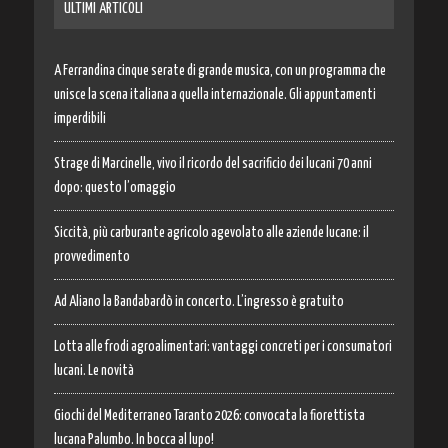
ULTIMI ARTICOLI
A Ferrandina cinque serate di grande musica, con un programma che
unisce la scena italiana a quella internazionale. Gli appuntamenti
imperdibili
Strage di Marcinelle, vivo il ricordo del sacrificio dei lucani 70 anni
dopo: questo l’omaggio
Siccità, più carburante agricolo agevolato alle aziende lucane: il
provvedimento
Ad Aliano la Bandabardò in concerto. L’ingresso è gratuito
Lotta alle frodi agroalimentari: vantaggi concreti per i consumatori
lucani. Le novità
Giochi del Mediterraneo Taranto 2026: convocata la fiorettista
lucana Palumbo. In bocca al lupo!