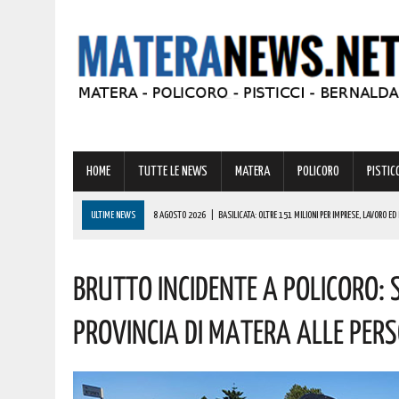
HOME
TUTTE LE NEWS
MATERA
POLICORO
PISTICC
ULTIME NEWS
8 AGOSTO 2026
|
BASILICATA: OLTRE 151 MILIONI PER IMPRESE, LAVORO ED 
8 AGOSTO 2026
|
MIGLIONICO TORNA INDIETRO NEL TEMPO: UN’INTERA CITTADINANZA SI FA ATTR
Brutto Incidente A Policoro: 
8 AGOSTO 2026
|
BASILICATA: CLEMENTINO PRONTO A PORTARE SUL PALCO L’ENERGIA DI “GRA
8 AGOSTO 2026
|
NOMINA AGENZIA SPAZIALE: COSPITO, ORIGINARIO DI POLICORO, È IL NUOVO C
Provincia Di Matera Alle Pers
8 AGOSTO 2026
|
BASILICATA: GRAVISSIMA AGGRESSIONE IN QUESTO CARCERE! LA DENUNCIA