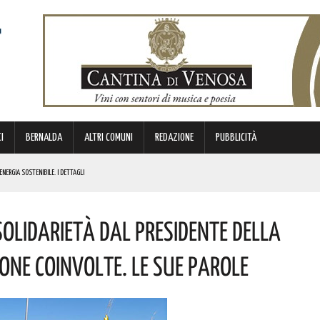
I
BERNALDA
ALTRI COMUNI
REDAZIONE
PUBBLICITÀ
ENERGIA SOSTENIBILE. I DETTAGLI
ICE E CUSTODE DELLA PROPRIA IDENTITÀ. L’INIZIATIVA
Solidarietà Dal Presidente Della
NDE ANIMA”. IL CONCERTO AD INGRESSO GRATUITO
OMMISSARIO. LE PAROLE DI BARDI
one Coinvolte. Le Sue Parole