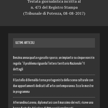
Testata giornalistica iscritta al
n. 473 del Registro Stampa
(Tribunale di Potenza, 08-08-2017)
ULTIMI ARTICOLI
Benzina annacquata e gasolio sporco, un impianto su cinque non è in
regola: “il problema riguarda l’intero territorio Nazionale”! I
dettagli
Il Castello di Bernalda torna protagonista della scena culturale con
due appuntamenti dedicati all’arte contemporanea. Ecco le mostre
in programma
A Ferrandina Lorena, diplomatasi con il massimo dei voti, riceve una