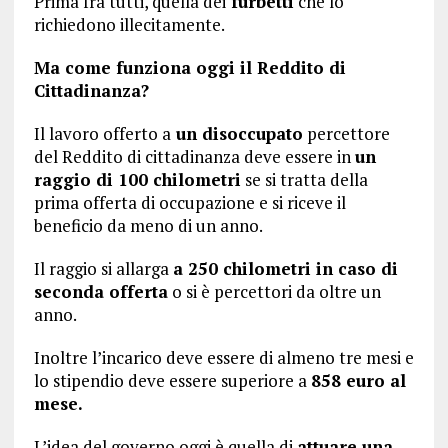
Prima fra tutti, quella dei
furbetti
che lo
richiedono illecitamente.
Ma come funziona oggi il Reddito di
Cittadinanza?
Il lavoro offerto a
un disoccupato
percettore
del Reddito di cittadinanza deve essere in
un
raggio di 100 chilometri
se si tratta della
prima offerta di occupazione e si riceve il
beneficio da meno di un anno.
Il raggio si allarga
a 250 chilometri in caso di
seconda offerta
o si è percettori da oltre un
anno.
Inoltre l’incarico deve essere di almeno tre mesi e
lo stipendio deve essere superiore a
858 euro al
mese.
L’idea del governo oggi è quella di
attuare una