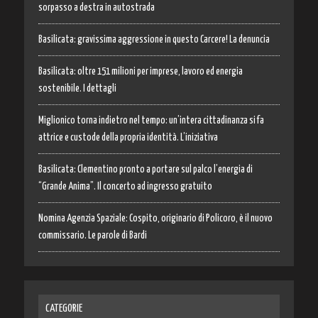
sorpasso a destra in autostrada
Basilicata: gravissima aggressione in questo Carcere! La denuncia
Basilicata: oltre 151 milioni per imprese, lavoro ed energia
sostenibile. I dettagli
Miglionico torna indietro nel tempo: un’intera cittadinanza si fa
attrice e custode della propria identità. L’iniziativa
Basilicata: Clementino pronto a portare sul palco l’energia di
“Grande Anima”. Il concerto ad ingresso gratuito
Nomina Agenzia Spaziale: Cospito, originario di Policoro, è il nuovo
commissario. Le parole di Bardi
CATEGORIE