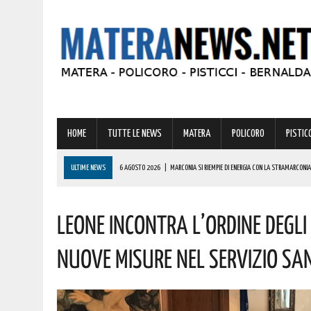
HOME
TUTTE LE NEWS
MATERA
POLICORO
PISTICC
ULTIME NEWS
6 AGOSTO 2026
|
MARCONIA SI RIEMPIE DI ENERGIA CON LA STRAMARCONIA
6 AGOSTO 2026
|
BASILICATA: PER LE IMPRESE VIVAISTICHE FORESTALI UN NUOVO STRUMENTO 
Leone Incontra L’Ordine Degli 
6 AGOSTO 2026
|
TORNA IL ‘METAPONTO BEACH FESTIVAL’ E COME SEMPRE LA MUSICA REGGAE 
6 AGOSTO 2026
|
VALSINNI CELEBRA LA POETESSA ISABELLA MORRA CON DUE SPETTACOLI TEAT
Nuove Misure Nel Servizio San
6 AGOSTO 2026
|
A FERRANDINA NUOVE ROTONDE E SPARTITRAFFICO PER MIGLIORARE IL DECORO