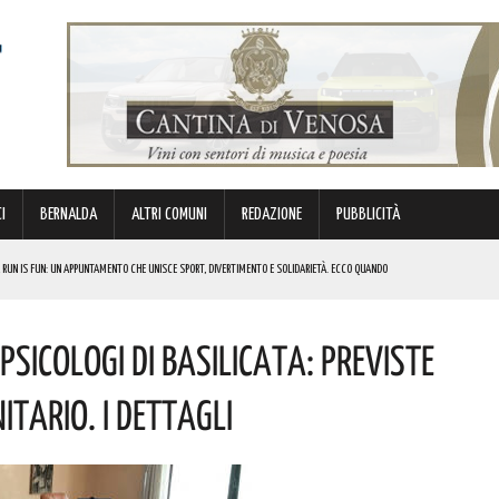
I
BERNALDA
ALTRI COMUNI
REDAZIONE
PUBBLICITÀ
 RUN IS FUN: UN APPUNTAMENTO CHE UNISCE SPORT, DIVERTIMENTO E SOLIDARIETÀ. ECCO QUANDO
DI SOSTEGNO AGLI INVESTIMENTI. I DETTAGLI
Psicologi Di Basilicata: Previste
FARÀ DA PROTAGONISTA. I DETTAGLI
RALI! ECCO LE DATE
itario. I Dettagli
 URBANO E LA SICUREZZA. QUESTI GLI INTERVENTI IN CORSO