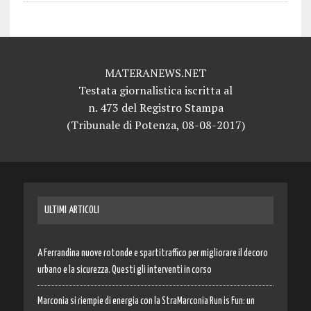
MATERANEWS.NET
Testata giornalistica iscritta al
n. 473 del Registro Stampa
(Tribunale di Potenza, 08-08-2017)
ULTIMI ARTICOLI
A Ferrandina nuove rotonde e spartitraffico per migliorare il decoro
urbano e la sicurezza. Questi gli interventi in corso
Marconia si riempie di energia con la StraMarconia Run is Fun: un