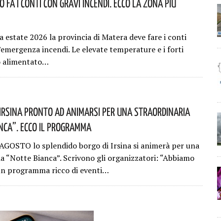
 Fa I Conti Con Gravi Incendi. Ecco La Zona Più
a estate 2026 la provincia di Matera deve fare i conti
’emergenza incendi. Le elevate temperature e i forti
o alimentato…
i Irsina Pronto Ad Animarsi Per Una Straordinaria
nca”. Ecco Il Programma
AGOSTO lo splendido borgo di Irsina si animerà per una
ia “Notte Bianca”. Scrivono gli organizzatori: “Abbiamo
un programma ricco di eventi…