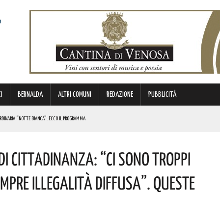
I
BERNALDA
ALTRI COMUNI
REDAZIONE
PUBBLICITÀ
ORDINARIA “NOTTE BIANCA”. ECCO IL PROGRAMMA
TIMANA
Di Cittadinanza: “Ci Sono Troppi
METTERANNO A DISPOSIZIONE DEL TERRITORIO ESPERIENZE E RELAZIONI MATURATE IN ITALIA E ALL’ESTERO.
empre Illegalità Diffusa”. Queste
UNATO