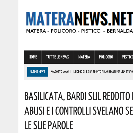
HOME
TUTTE LE NEWS
MATERA
POLICORO
PISTICC
ULTIME NEWS
9 AGOSTO 2026
|
IL BORGO DI IRSINA PRONTO AD ANIMARSI PER UNA STRA
9 AGOSTO 2026
|
A MATERA ANCORA CALDO E AFA! ECCO LE PREVISIONI PER LA PROSSIMA SET
Basilicata, Bardi Sul Reddito 
9 AGOSTO 2026
|
MONDI LUCANI, PREMIATE MOLTE GRANDI PERSONALITÀ DEL MATERANO: TUTTE 
COMPLIMENTI
Abusi E I Controlli Svelano S
9 AGOSTO 2026
|
VINCITA DA RECORD IN BASILICATA DI OLTRE 600000 EURO! AUGURI AL FORT
Le Sue Parole
9 AGOSTO 2026
|
IL MATERANO FA I CONTI CON GRAVI INCENDI. ECCO LA ZONA PIÙ COLPITA