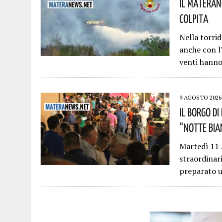
Il Materano
Colpita
Nella torrid
anche con l
venti hann
9 AGOSTO 2026
Il Borgo D
“Notte Bia
Martedì 11 
straordinar
preparato 