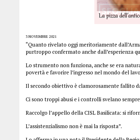
3 NOVEMBRE 2021
“Quanto rivelato oggi meritoriamente dall’Arma 
purtroppo confermato anche dall’esperienza quot
Lo strumento non funziona, anche se era natural
povertà e favorire l’ingresso nel mondo del lav
Il secondo obiettivo è clamorosamente fallito 
Ci sono troppi abusi e i controlli svelano sempre 
Raccolgo l’appello della CISL Basilicata: si riform
L’assistenzialismo non è mai la risposta”.
Lo afferma in una nota il Presidente della Regio