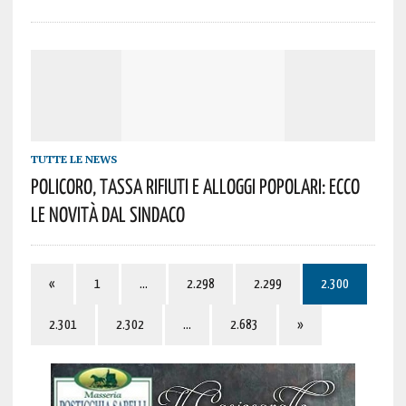
TUTTE LE NEWS
Policoro, Tassa Rifiuti E Alloggi Popolari: Ecco
Le Novità Dal Sindaco
«
1
…
2.298
2.299
2.300
2.301
2.302
…
2.683
»