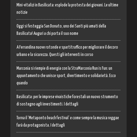
Mini-vitalizi in Basilicata: esplode la protesta dei giovani. Le ultime
notizie
Oggi si festeggia San Donato, uno dei Santi più amati della
Basilicata! Auguri a chi porta il suo nome
A Ferrandina nuove rotonde e spartitraffico per migliorare il decoro
urbano e la sicurezza. Questi gli interventi in corso
Marconia si riempie di energia con la StraMarconia Run is Fun: un
appuntamento che unisce sport, divertimento e solidarietà. Ecco
quando
Basilicata: per le imprese vivaistiche forestali un nuovo strumento
di sostegno agli investimenti. I dettagli
Torna il ‘Metaponto beach festival’ e come sempre la musica reggae
farà da protagonista. I dettagli