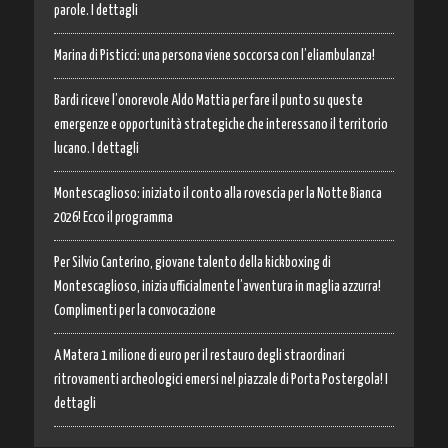
parole. I dettagli
Marina di Pisticci: una persona viene soccorsa con l’eliambulanza!
Bardi riceve l’onorevole Aldo Mattia per fare il punto su queste
emergenze e opportunità strategiche che interessano il territorio
lucano. I dettagli
Montescaglioso: iniziato il conto alla rovescia per la Notte Bianca
2026! Ecco il programma
Per Silvio Canterino, giovane talento della kickboxing di
Montescaglioso, inizia ufficialmente l’avventura in maglia azzurra!
Complimenti per la convocazione
A Matera 1 milione di euro per il restauro degli straordinari
ritrovamenti archeologici emersi nel piazzale di Porta Postergola! I
dettagli