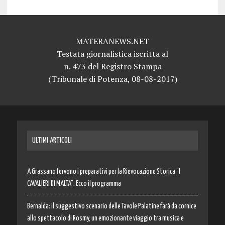
MATERANEWS.NET
Testata giornalistica iscritta al
n. 473 del Registro Stampa
(Tribunale di Potenza, 08-08-2017)
ULTIMI ARTICOLI
A Grassano fervono i preparativi per la Rievocazione Storica “I
CAVALIERI DI MALTA”. Ecco il programma
Bernalda: il suggestivo scenario delle Tavole Palatine farà da cornice
allo spettacolo di Rosmy, un emozionante viaggio tra musica e