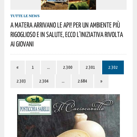
TUTTE LE NEWS
A Matera Arrivano Le Api! Per Un Ambiente Più
Rigoglioso E In Salute, Ecco L’iniziativa Rivolta
Ai Giovani
«
1
…
2.300
2.301
2.302
2.303
2.304
…
2.684
»