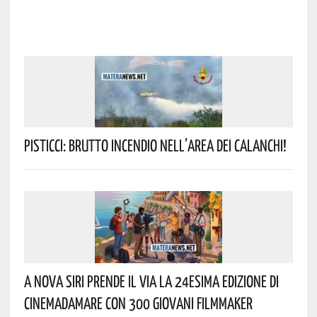
Pisticci: Brutto Incendio Nell’area Dei Calanchi!
A Nova Siri Prende Il Via La 24esima Edizione Di
Cinemadamare Con 300 Giovani Filmmaker