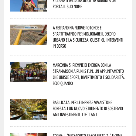
più amati della Basilicata! Auguri a chi
porta il suo nome
A Ferrandina nuove rotonde e
spartitraffico per migliorare il decoro
urbano e la sicurezza. Questi gli interventi
in corso
Marconia si riempie di energia con la
StraMarconia Run is Fun: un appuntamento
che unisce sport, divertimento e solidarietà.
Ecco quando
Basilicata: per le imprese vivaistiche
forestali un nuovo strumento di sostegno
agli investimenti. I dettagli
Torna il ‘Metaponto beach festival’ e come