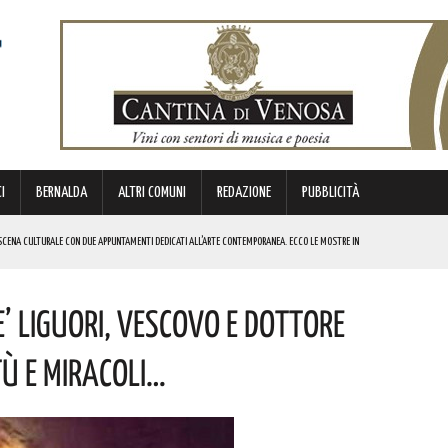
I
BERNALDA
ALTRI COMUNI
REDAZIONE
PUBBLICITÀ
SCENA CULTURALE CON DUE APPUNTAMENTI DEDICATI ALL’ARTE CONTEMPORANEA. ECCO LE MOSTRE IN
e’ Liguori, Vescovo E Dottore
 BORSA DI STUDIO DEL VALORE DI 800 EURO! COMPLIMENTI
IERI DI MALTA”. ECCO IL PROGRAMMA
tù E Miracoli…
ICE ALLO SPETTACOLO DI ROSMY, UN EMOZIONANTE VIAGGIO TRA MUSICA E PAROLE. I DETTAGLI
REGOLA: “IL PROBLEMA RIGUARDA L’INTERO TERRITORIO NAZIONALE”! I DETTAGLI