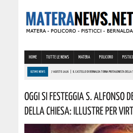
HOME
TUTTE LE NEWS
MATERA
POLICORO
PISTICC
ULTIME NEWS
7 AGOSTO 2026
|
IL CASTELLO DI BERNALDA TORNA PROTAGONISTA DELLA 
PROGRAMMA
Oggi Si Festeggia S. Alfonso D
7 AGOSTO 2026
|
A FERRANDINA LORENA, DIPLOMATASI CON IL MASSIMO DEI VOTI, RICEVE UNA
7 AGOSTO 2026
|
A GRASSANO FERVONO I PREPARATIVI PER LA RIEVOCAZIONE STORICA “I CAVAL
Della Chiesa: Illustre Per Vir
7 AGOSTO 2026
|
BERNALDA: IL SUGGESTIVO SCENARIO DELLE TAVOLE PALATINE FARÀ DA CORN
7 AGOSTO 2026
|
BENZINA ANNACQUATA E GASOLIO SPORCO, UN IMPIANTO SU CINQUE NON È IN 