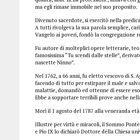
ma egli rimase immobile nel suo proposito.
Divenuto sacerdote, si esercitò nella predi
A tutti rivolgeva la sua parola semplice, cari
Vangelo ai poveri, fondò la congregazione re
Fu autore di molteplici opere letterarie, teol
famosissima “Tu scendi dalle stelle”, deriva
nascette Ninno”.
Nel 1762, a 66 anni, fu eletto vescovo di S. 
facendo di tutto per estirpare il male e salv
malattie, domandò ed ottenne di essere eson
Ebbe a sopportare terribili prove anche nell
Morì il 1 agosto del 1787 alla veneranda età 
Illustre per virtù e miracoli, il Sommo Pont
e Pio IX lo dichiarò Dottore della Chiesa uni