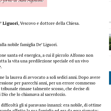
’ Liguori
, Vescovo e dottore della Chiesa.
lla nobile famiglia De’ Liguori.
one santa ed energica, a cui il piccolo Alfonso non
ta la vita una predilezione speciale ed un vivo
.
e la laurea di avvocato a soli sedici anni. Dopo avere
ofessione per parecchi anni, per un errore commesso
 tribunale rimase talmente scosso, che decise di
 Dio che lo chiamava al sacerdozio.
fficoltà gli si paravano innanzi: era nobile, di ottime
grande affetto la sua famiglia ed era da essa riamato;