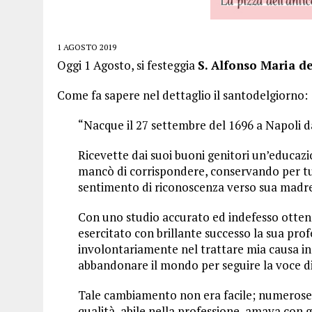
1 AGOSTO 2019
Oggi 1 Agosto, si festeggia
S. Alfonso Maria de
Come fa sapere nel dettaglio il santodelgiorno:
“Nacque il 27 settembre del 1696 a Napoli da
Ricevette dai suoi buoni genitori un’educazi
mancò di corrispondere, conservando per tut
sentimento di riconoscenza verso sua madre
Con uno studio accurato ed indefesso ottenn
esercitato con brillante successo la sua pr
involontariamente nel trattare mia causa in
abbandonare il mondo per seguire la voce di
Tale cambiamento non era facile; numerose di
qualità, abile nella professione, amava con 