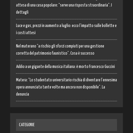
attesa di una casa popolare: “serve una risposta straordinaria”. I
dettagli
Luce e gas, prezzi in aumento a luglio: ecco l’impatto sulle bollette e
i costi attesi
Nel materano “a rischio gli sforzi compiuti per una gestione
corretta del patrimonio faunistico”. Cosa è successo
Addio a un gigante della musica italiana: è morto Francesco Guccini
Matera: “Lo studentato universitario rischia di diventare l’ennesima
opera annunciata tante volte ma ancora non disponibile”. La
denuncia
CATEGORIE