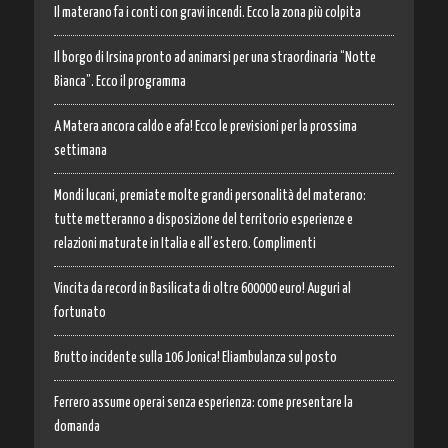
Il materano fa i conti con gravi incendi. Ecco la zona più colpita
Il borgo di Irsina pronto ad animarsi per una straordinaria “Notte
Bianca”. Ecco il programma
A Matera ancora caldo e afa! Ecco le previsioni per la prossima
settimana
Mondi lucani, premiate molte grandi personalità del materano:
tutte metteranno a disposizione del territorio esperienze e
relazioni maturate in Italia e all’estero. Complimenti
Vincita da record in Basilicata di oltre 600000 euro! Auguri al
fortunato
Brutto incidente sulla 106 Jonica! Eliambulanza sul posto
Ferrero assume operai senza esperienza: come presentare la
domanda