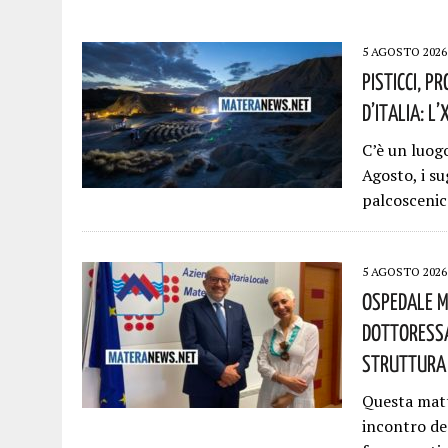
5 AGOSTO 2026
Pisticci, P
D’Italia: L
C’è un luogo
Agosto, i su
palcosceni
5 AGOSTO 2026
Ospedale M
Dottoressa
Struttura 
Questa matti
incontro de