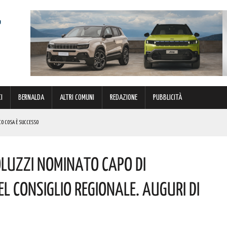
I
BERNALDA
ALTRI COMUNI
REDAZIONE
PUBBLICITÀ
CO COSA È SUCCESSO
VORATORI E DEI SINDACATI TUTTAVIA IL PERCORSO NON SI È INTERROTTO”. I DETTAGLI
oluzzi Nominato Capo Di
’XI EDIZIONE DEL TEATRO DEI CALANCHI! I DETTAGLI
l Consiglio Regionale. Auguri Di
CALABRÒ RECENTEMENTE NOMINATA DIRETTORE DELLA STRUTTURA COMPLESSA DELLA FARMACIA OSPEDALIERA.