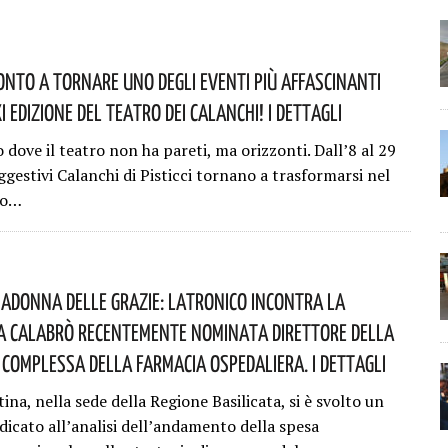
ronto A Tornare Uno Degli Eventi Più Affascinanti
’XI Edizione Del Teatro Dei Calanchi! I Dettagli
 dove il teatro non ha pareti, ma orizzonti. Dall’8 al 29
ggestivi Calanchi di Pisticci tornano a trasformarsi nel
co…
adonna Delle Grazie: Latronico Incontra La
 Calabrò Recentemente Nominata Direttore Della
Complessa Della Farmacia Ospedaliera. I Dettagli
na, nella sede della Regione Basilicata, si è svolto un
dicato all’analisi dell’andamento della spesa