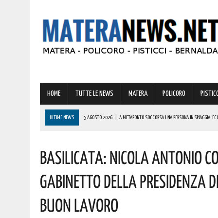
HOME
TUTTE LE NEWS
MATERA
POLICORO
PISTICC
ULTIME NEWS
5 AGOSTO 2026
|
A METAPONTO SOCCORSA UNA PERSONA IN SPIAGGIA. EC
5 AGOSTO 2026
|
VERTENZA CALLMAT, LA REGIONE: “COMPRENDIAMO LE PREOCCUPAZIONI DEI LA
Basilicata: Nicola Antonio C
5 AGOSTO 2026
|
GRAVE INCENDIO IN BASILICATA! VIGILI DEL FUOCO SUL POSTO DA IERI
5 AGOSTO 2026
|
PISTICCI, PRONTO A TORNARE UNO DEGLI EVENTI PIÙ AFFASCINANTI D’ITALIA: L
Gabinetto Della Presidenza De
5 AGOSTO 2026
|
OSPEDALE MADONNA DELLE GRAZIE: LATRONICO INCONTRA LA DOTTORESSA 
Buon Lavoro
I DETTAGLI