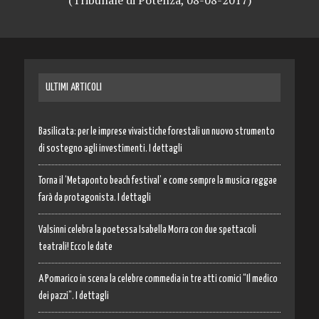
ULTIMI ARTICOLI
Basilicata: per le imprese vivaistiche forestali un nuovo strumento
di sostegno agli investimenti. I dettagli
Torna il ‘Metaponto beach festival’ e come sempre la musica reggae
farà da protagonista. I dettagli
Valsinni celebra la poetessa Isabella Morra con due spettacoli
teatrali! Ecco le date
A Pomarico in scena la celebre commedia in tre atti comici “Il medico
dei pazzi”. I dettagli