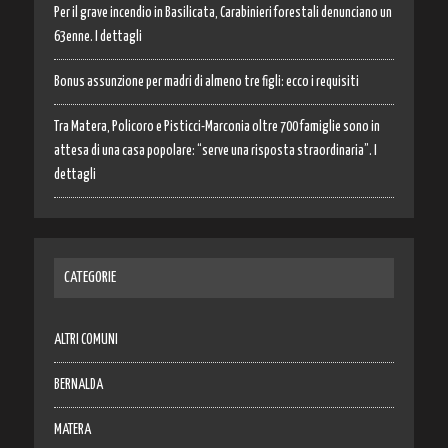
Per il grave incendio in Basilicata, Carabinieri forestali denunciano un
63enne. I dettagli
Bonus assunzione per madri di almeno tre figli: ecco i requisiti
Tra Matera, Policoro e Pisticci-Marconia oltre 700 famiglie sono in
attesa di una casa popolare: “serve una risposta straordinaria”. I
dettagli
CATEGORIE
ALTRI COMUNI
BERNALDA
MATERA