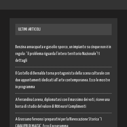
ULTIMI ARTICOLI
Benzina annacquata e gasolio sporco, un impianto su cinque non è in
regola: “il problema riguarda l’intero territorio Nazionale”! I
dettagli
Il Castello di Bernalda torna protagonista della scena culturale con
due appuntamenti dedicati all’arte contemporanea. Ecco le mostre
in programma
A Ferrandina Lorena, diplomatasi con il massimo dei voti, riceve una
borsa di studio del valore di 800 euro! Complimenti
A Grassano fervono i preparativi per la Rievocazione Storica “I
CAVALIERI DI MALTA”. Ecco il programma