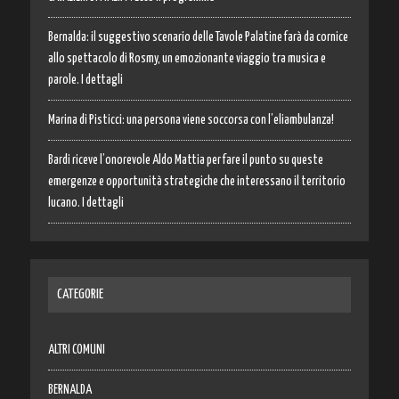
Bernalda: il suggestivo scenario delle Tavole Palatine farà da cornice
allo spettacolo di Rosmy, un emozionante viaggio tra musica e
parole. I dettagli
Marina di Pisticci: una persona viene soccorsa con l’eliambulanza!
Bardi riceve l’onorevole Aldo Mattia per fare il punto su queste
emergenze e opportunità strategiche che interessano il territorio
lucano. I dettagli
CATEGORIE
ALTRI COMUNI
BERNALDA