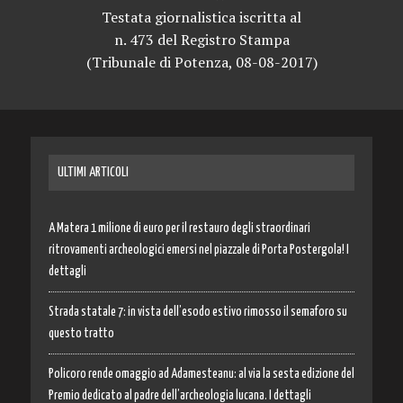
Testata giornalistica iscritta al
n. 473 del Registro Stampa
(Tribunale di Potenza, 08-08-2017)
ULTIMI ARTICOLI
A Matera 1 milione di euro per il restauro degli straordinari
ritrovamenti archeologici emersi nel piazzale di Porta Postergola! I
dettagli
Strada statale 7: in vista dell’esodo estivo rimosso il semaforo su
questo tratto
Policoro rende omaggio ad Adamesteanu: al via la sesta edizione del
Premio dedicato al padre dell’archeologia lucana. I dettagli