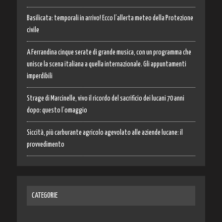
Basilicata: temporali in arrivo! Ecco l’allerta meteo della Protezione
civile
A Ferrandina cinque serate di grande musica, con un programma che
unisce la scena italiana a quella internazionale. Gli appuntamenti
imperdibili
Strage di Marcinelle, vivo il ricordo del sacrificio dei lucani 70 anni
dopo: questo l’omaggio
Siccità, più carburante agricolo agevolato alle aziende lucane: il
provvedimento
CATEGORIE