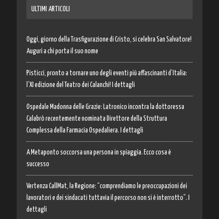
ULTIMI ARTICOLI
Oggi, giorno della Trasfigurazione di Cristo, si celebra San Salvatore!
Auguri a chi porta il suo nome
Pisticci, pronto a tornare uno degli eventi più affascinanti d’Italia:
l’XI edizione del Teatro dei Calanchi! I dettagli
Ospedale Madonna delle Grazie: Latronico incontra la dottoressa
Calabrò recentemente nominata Direttore della Struttura
Complessa della Farmacia Ospedaliera. I dettagli
A Metaponto soccorsa una persona in spiaggia. Ecco cosa è
successo
Vertenza CallMat, la Regione: “comprendiamo le preoccupazioni dei
lavoratori e dei sindacati tuttavia il percorso non si è interrotto”. I
dettagli