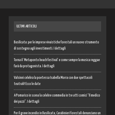
ULTIMI ARTICOLI
Basilicata: per le imprese vivaistiche forestali un nuovo strumento
di sostegno agli investimenti. I dettagli
Torna il ‘Metaponto beach festival’ e come sempre la musica reggae
farà da protagonista. I dettagli
Valsinni celebra la poetessa Isabella Morra con due spettacoli
teatrali! Ecco le date
A Pomarico in scena la celebre commedia in tre atti comici “Il medico
dei pazzi”. I dettagli
Per il grave incendio in Basilicata, Carabinieri forestali denunciano un