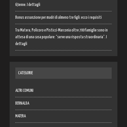
63enne. I dettagli
Bonus assunzione per madri di almeno tre figli: ecco i requisiti
Tra Matera, Policoro e Pisticci-Marconia oltre 700 famiglie sono in
attesa di una casa popolare: “serve una risposta straordinaria”. I
dettagli
CATEGORIE
ALTRI COMUNI
BERNALDA
MATERA