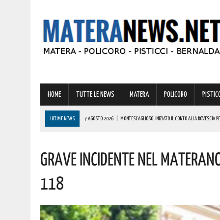
HOME
TUTTE LE NEWS
MATERA
POLICORO
PISTICC
ULTIME NEWS
7 AGOSTO 2026
|
MONTESCAGLIOSO: INIZIATO IL CONTO ALLA ROVESCIA P
7 AGOSTO 2026
|
PER SILVIO CANTERINO, GIOVANE TALENTO DELLA KICKBOXING DI MONTESCAG
Grave Incidente Nel Materan
7 AGOSTO 2026
|
A MATERA 1 MILIONE DI EURO PER IL RESTAURO DEGLI STRAORDINARI RITROVA
7 AGOSTO 2026
|
STRADA STATALE 7: IN VISTA DELL’ESODO ESTIVO RIMOSSO IL SEMAFORO S
118
7 AGOSTO 2026
|
BARDI RICEVE L’ONOREVOLE ALDO MATTIA PER FARE IL PUNTO SU QUESTE EME