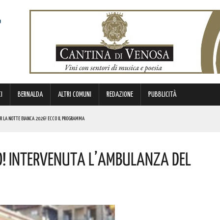
I
BERNALDA
ALTRI COMUNI
REDAZIONE
PUBBLICITÀ
ER LA NOTTE BIANCA 2026! ECCO IL PROGRAMMA
LIOSO, INIZIA UFFICIALMENTE L’AVVENTURA IN MAGLIA AZZURRA! COMPLIMENTI PER LA CONVOCAZIONE
o! Intervenuta L’ambulanza Del
MENTI ARCHEOLOGICI EMERSI NEL PIAZZALE DI PORTA POSTERGOLA! I DETTAGLI
U QUESTO TRATTO
RGENZE E OPPORTUNITÀ STRATEGICHE CHE INTERESSANO IL TERRITORIO LUCANO. I DETTAGLI