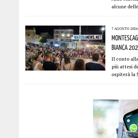
alcune dell
7 AGOSTO 2026
Montescagl
Bianca 202
Il conto al
più attesi d
ospiterà la