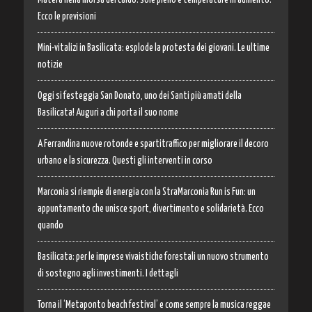
Matera nella morsa del caldo: sole pieno e temperature in aumento.
Ecco le previsioni
Mini-vitalizi in Basilicata: esplode la protesta dei giovani. Le ultime
notizie
Oggi si festeggia San Donato, uno dei Santi più amati della
Basilicata! Auguri a chi porta il suo nome
A Ferrandina nuove rotonde e spartitraffico per migliorare il decoro
urbano e la sicurezza. Questi gli interventi in corso
Marconia si riempie di energia con la StraMarconia Run is Fun: un
appuntamento che unisce sport, divertimento e solidarietà. Ecco
quando
Basilicata: per le imprese vivaistiche forestali un nuovo strumento
di sostegno agli investimenti. I dettagli
Torna il ‘Metaponto beach festival’ e come sempre la musica reggae