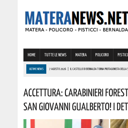
HOME
TUTTE LE NEWS
MATERA
POLICORO
PISTICC
ULTIME NEWS
7 AGOSTO 2026
|
IL CASTELLO DI BERNALDA TORNA PROTAGONISTA DELLA 
PROGRAMMA
Accettura: Carabinieri Forest
7 AGOSTO 2026
|
A FERRANDINA LORENA, DIPLOMATASI CON IL MASSIMO DEI VOTI, RICEVE UNA
7 AGOSTO 2026
|
A GRASSANO FERVONO I PREPARATIVI PER LA RIEVOCAZIONE STORICA “I CAVAL
San Giovanni Gualberto! I De
7 AGOSTO 2026
|
BERNALDA: IL SUGGESTIVO SCENARIO DELLE TAVOLE PALATINE FARÀ DA CORN
7 AGOSTO 2026
|
BENZINA ANNACQUATA E GASOLIO SPORCO, UN IMPIANTO SU CINQUE NON È IN 