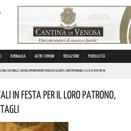
I
BERNALDA
ALTRI COMUNI
REDAZIONE
PUBBLICITÀ
SCENA CULTURALE CON DUE APPUNTAMENTI DEDICATI ALL’ARTE CONTEMPORANEA. ECCO LE MOSTRE IN
ali In Festa Per Il Loro Patrono,
 BORSA DI STUDIO DEL VALORE DI 800 EURO! COMPLIMENTI
IERI DI MALTA”. ECCO IL PROGRAMMA
ttagli
ICE ALLO SPETTACOLO DI ROSMY, UN EMOZIONANTE VIAGGIO TRA MUSICA E PAROLE. I DETTAGLI
REGOLA: “IL PROBLEMA RIGUARDA L’INTERO TERRITORIO NAZIONALE”! I DETTAGLI