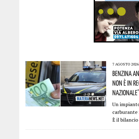
7 AGOSTO 2026
Benzina An
Non È In R
Nazionale”!
Un impianto 
carburante 
È il bilanci