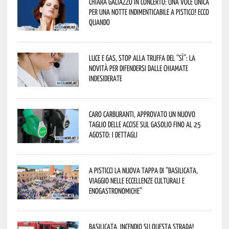
Chiara Galiazzo in concerto: una voce unica
per una notte indimenticabile a Pisticci! Ecco
quando
Luce e gas, stop alla truffa del “Sì”: la
novità per difendersi dalle chiamate
indesiderate
Caro carburanti, approvato un nuovo
taglio delle accise sul gasolio fino al 25
agosto: i dettagli
A Pisticci la nuova tappa di “Basilicata,
viaggio nelle eccellenze culturali e
enogastronomiche”
Basilicata, incendio su questa strada!