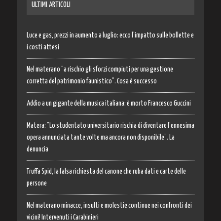
ULTIMI ARTICOLI
Luce e gas, prezzi in aumento a luglio: ecco l’impatto sulle bollette e
i costi attesi
Nel materano “a rischio gli sforzi compiuti per una gestione
corretta del patrimonio faunistico”. Cosa è successo
Addio a un gigante della musica italiana: è morto Francesco Guccini
Matera: “Lo studentato universitario rischia di diventare l’ennesima
opera annunciata tante volte ma ancora non disponibile”. La
denuncia
Truffa Spid, la falsa richiesta del canone che ruba dati e carte delle
persone
Nel materano minacce, insulti e molestie continue nei confronti dei
vicini! Intervenuti i Carabinieri