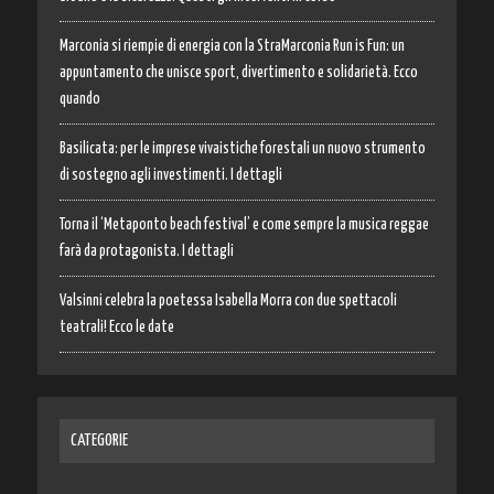
Marconia si riempie di energia con la StraMarconia Run is Fun: un
appuntamento che unisce sport, divertimento e solidarietà. Ecco
quando
Basilicata: per le imprese vivaistiche forestali un nuovo strumento
di sostegno agli investimenti. I dettagli
Torna il ‘Metaponto beach festival’ e come sempre la musica reggae
farà da protagonista. I dettagli
Valsinni celebra la poetessa Isabella Morra con due spettacoli
teatrali! Ecco le date
CATEGORIE