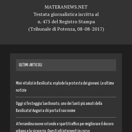
MATERANEWS.NET
Testata giornalistica iscritta al
n. 473 del Registro Stampa
(Tribunale di Potenza, 08-08-2017)
ULTIMI ARTICOLI
Mini-vitalizi in Basilicata: esplode la protesta dei giovani. Le ultime
notizie
Oggi si festeggia San Donato, uno dei Santi più amati della
Basilicata! Auguri a chi porta il suo nome
A Ferrandina nuove rotonde e spartitraffico per migliorare il decoro
urbano e la sicurezza. Questi gli interventi in corso