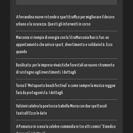
A Ferrandina nuove rotonde e spartitraffico per migliorare il decoro
urbano e la sicurezza. Questi gli interventi in corso
Marconia si riempie di energia con la StraMarconia Run is Fun: un
appuntamento che unisce sport, divertimento e solidarietà. Ecco
quando
Basilicata: per le imprese vivaistiche forestali un nuovo strumento
di sostegno agli investimenti. I dettagli
Torna il ‘Metaponto beach festival’ e come sempre la musica reggae
farà da protagonista. I dettagli
Valsinni celebra la poetessa Isabella Morra con due spettacoli
teatrali! Ecco le date
A Pomarico in scena la celebre commedia in tre atti comici “Il medico