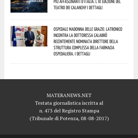
più affascinanti d’Italia: l’XI edizione del
Teatro dei Calanchi! I dettagli
Ospedale Madonna delle Grazie: Latronico
incontra la dottoressa Calabrò
recentemente nominata Direttore della
Struttura Complessa della Farmacia
Ospedaliera. I dettagli
MATERANEWS.NET
Testata giornalistica iscritta al
n. 473 del Registro Stampa
(Tribunale di Potenza, 08-08-2017)