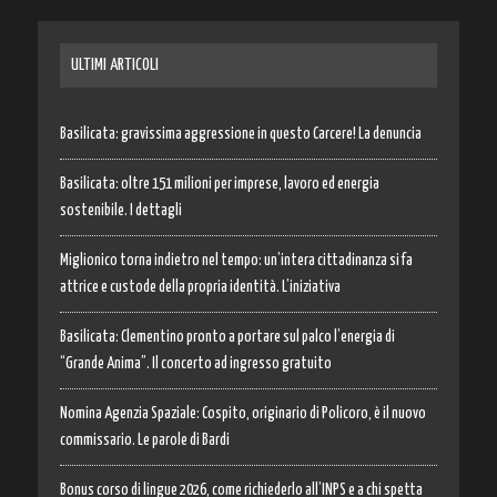
ULTIMI ARTICOLI
Basilicata: gravissima aggressione in questo Carcere! La denuncia
Basilicata: oltre 151 milioni per imprese, lavoro ed energia
sostenibile. I dettagli
Miglionico torna indietro nel tempo: un’intera cittadinanza si fa
attrice e custode della propria identità. L’iniziativa
Basilicata: Clementino pronto a portare sul palco l’energia di
“Grande Anima”. Il concerto ad ingresso gratuito
Nomina Agenzia Spaziale: Cospito, originario di Policoro, è il nuovo
commissario. Le parole di Bardi
Bonus corso di lingue 2026, come richiederlo all’INPS e a chi spetta