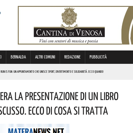
I
BERNALDA
ALTRI COMUNI
REDAZIONE
PUBBLICITÀ
 RUN IS FUN: UN APPUNTAMENTO CHE UNISCE SPORT, DIVERTIMENTO E SOLIDARIETÀ. ECCO QUANDO
DI SOSTEGNO AGLI INVESTIMENTI. I DETTAGLI
era La Presentazione Di Un Libro
FARÀ DA PROTAGONISTA. I DETTAGLI
RALI! ECCO LE DATE
scusso. Ecco Di Cosa Si Tratta
 URBANO E LA SICUREZZA. QUESTI GLI INTERVENTI IN CORSO