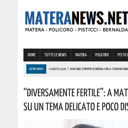
HOME
TUTTE LE NEWS
MATERA
POLICORO
PISTICC
ULTIME NEWS
6 AGOSTO 2026
|
MARCONIA SI RIEMPIE DI ENERGIA CON LA STRAMARCONIA
6 AGOSTO 2026
|
BASILICATA: PER LE IMPRESE VIVAISTICHE FORESTALI UN NUOVO STRUMENTO 
“Diversamente Fertile”: A Mat
6 AGOSTO 2026
|
TORNA IL ‘METAPONTO BEACH FESTIVAL’ E COME SEMPRE LA MUSICA REGGAE 
6 AGOSTO 2026
|
VALSINNI CELEBRA LA POETESSA ISABELLA MORRA CON DUE SPETTACOLI TEAT
Su Un Tema Delicato E Poco Di
6 AGOSTO 2026
|
A FERRANDINA NUOVE ROTONDE E SPARTITRAFFICO PER MIGLIORARE IL DECORO