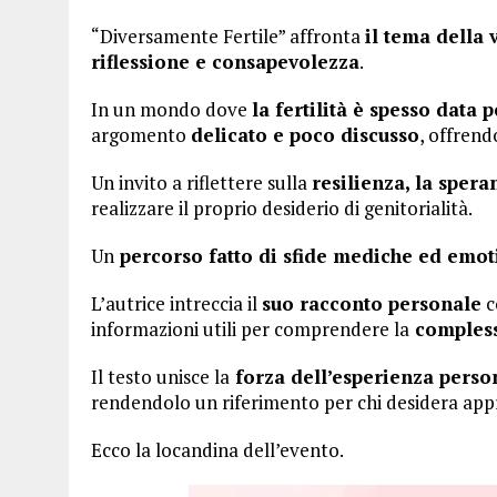
“Diversamente Fertile” affronta
il tema della v
riflessione e consapevolezza
.
In un mondo dove
la fertilità è spesso data 
argomento
delicato e poco discusso
, offren
Un invito a riflettere sulla
resilienza, la spera
realizzare il proprio desiderio di genitorialità.
Un
percorso fatto di sfide mediche ed emot
L’autrice intreccia il
suo racconto personale
c
informazioni utili per comprendere la
complessi
Il testo unisce la
forza dell’esperienza person
rendendolo un riferimento per chi desidera appro
Ecco la locandina dell’evento.