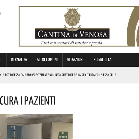
I
BERNALDA
ALTRI COMUNI
REDAZIONE
PUBBLICITÀ
RA LA DOTTORESSA CALABRÒ RECENTEMENTE NOMINATA DIRETTORE DELLA STRUTTURA COMPLESSA DELLA
icura I Pazienti
SO
VORATORI E DEI SINDACATI TUTTAVIA IL PERCORSO NON SI È INTERROTTO”. I DETTAGLI
’XI EDIZIONE DEL TEATRO DEI CALANCHI! I DETTAGLI