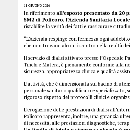
11 GIUGNO 2026
In riferimento
all’esposto presentato da 20 p
SM2 di Policoro, l’Azienda Sanitaria Local
ristabilire la verità dei fatti e rassicurare cittadi
“L’Azienda respinge con fermezza ogni addebito e
che non trovano alcun riscontro nella realtà dei 
Il servizio di dialisi attivato presso l’Ospedale 
Tinchi e Matera, è pienamente conforme alla nor
sicurezza, appropriatezza clinica e qualità assist
L’attività, che è dimensionata sul bacino di utenz
personale sanitario qualificato e specializzato, s
rigoroso rispetto dei protocolli clinici e organizz
L’erogazione delle prestazioni di dialisi all’int
Policoro rappresenta, inoltre, una garanzia ul
di necessità, alle prestazioni diagnostiche, terap
Un livello di tutela e sicurezza elevato è r