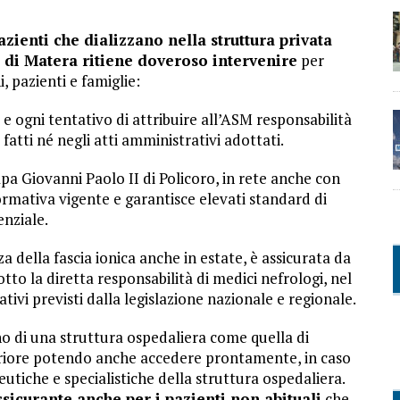
azienti che dializzano nella struttura privata
e di Matera ritiene doveroso intervenire
per
ni, pazienti e famiglie:
 ogni tentativo di attribuire all’ASM responsabilità
fatti né negli atti amministrativi adottati.
Papa Giovanni Paolo II di Policoro, in rete anche con
mativa vigente e garantisce elevati standard di
enziale.
a della fascia ionica anche in estate, è assicurata da
otto la diretta responsabilità di medici nefrologi, nel
ativi previsti dalla legislazione nazionale e regionale.
erno di una struttura ospedaliera come quella di
teriore potendo anche accedere prontamente, in caso
eutiche e specialistiche della struttura ospedaliera.
assicurante anche per i pazienti non abituali
che