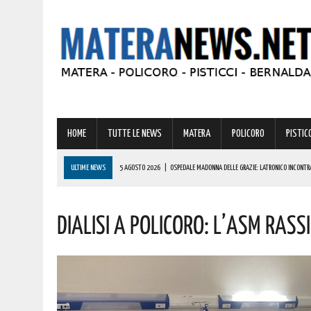
HOME
TUTTE LE NEWS
MATERA
POLICORO
PISTICC
ULTIME NEWS
5 AGOSTO 2026
|
OSPEDALE MADONNA DELLE GRAZIE: LATRONICO INCONT
FARMACIA OSPEDALIERA. I DETTAGLI
Dialisi A Policoro: L’Asm Rass
5 AGOSTO 2026
|
A METAPONTO SOCCORSA UNA PERSONA IN SPIAGGIA. ECCO COSA È SUCCES
5 AGOSTO 2026
|
VERTENZA CALLMAT, LA REGIONE: “COMPRENDIAMO LE PREOCCUPAZIONI DEI LA
5 AGOSTO 2026
|
GRAVE INCENDIO IN BASILICATA! VIGILI DEL FUOCO SUL POSTO DA IERI
5 AGOSTO 2026
|
PISTICCI, PRONTO A TORNARE UNO DEGLI EVENTI PIÙ AFFASCINANTI D’ITALIA: L