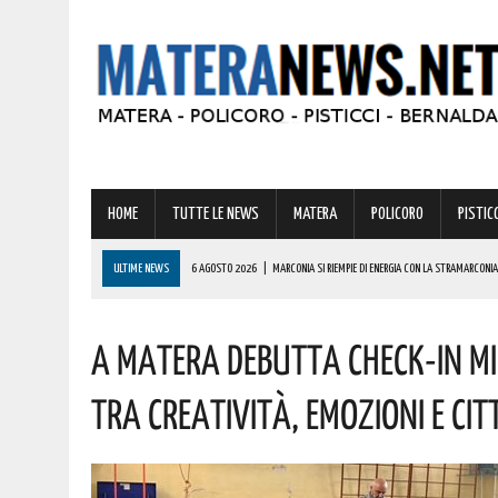
HOME
TUTTE LE NEWS
MATERA
POLICORO
PISTICC
ULTIME NEWS
6 AGOSTO 2026
|
MARCONIA SI RIEMPIE DI ENERGIA CON LA STRAMARCONIA
6 AGOSTO 2026
|
BASILICATA: PER LE IMPRESE VIVAISTICHE FORESTALI UN NUOVO STRUMENTO 
A Matera Debutta Check-In Mi
6 AGOSTO 2026
|
TORNA IL ‘METAPONTO BEACH FESTIVAL’ E COME SEMPRE LA MUSICA REGGAE 
6 AGOSTO 2026
|
VALSINNI CELEBRA LA POETESSA ISABELLA MORRA CON DUE SPETTACOLI TEAT
Tra Creatività, Emozioni E Ci
6 AGOSTO 2026
|
A FERRANDINA NUOVE ROTONDE E SPARTITRAFFICO PER MIGLIORARE IL DECORO