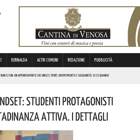
I
BERNALDA
ALTRI COMUNI
REDAZIONE
PUBBLICITÀ
 RUN IS FUN: UN APPUNTAMENTO CHE UNISCE SPORT, DIVERTIMENTO E SOLIDARIETÀ. ECCO QUANDO
DI SOSTEGNO AGLI INVESTIMENTI. I DETTAGLI
ndset: Studenti Protagonisti
FARÀ DA PROTAGONISTA. I DETTAGLI
RALI! ECCO LE DATE
ttadinanza Attiva. I Dettagli
 URBANO E LA SICUREZZA. QUESTI GLI INTERVENTI IN CORSO