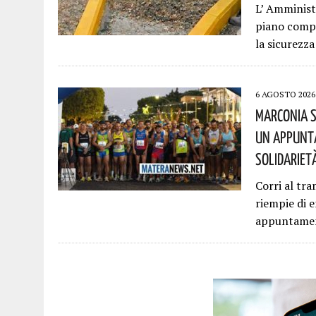
L’ Amminis
piano compl
la sicurezza
6 AGOSTO 2026
Marconia S
Un Appunta
Solidariet
Corri al tra
riempie di 
appuntamen