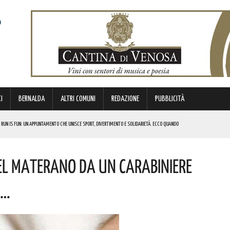
I
BERNALDA
ALTRI COMUNI
REDAZIONE
PUBBLICITÀ
 RUN IS FUN: UN APPUNTAMENTO CHE UNISCE SPORT, DIVERTIMENTO E SOLIDARIETÀ. ECCO QUANDO
DI SOSTEGNO AGLI INVESTIMENTI. I DETTAGLI
el Materano Da Un Carabiniere
FARÀ DA PROTAGONISTA. I DETTAGLI
RALI! ECCO LE DATE
o…
 URBANO E LA SICUREZZA. QUESTI GLI INTERVENTI IN CORSO