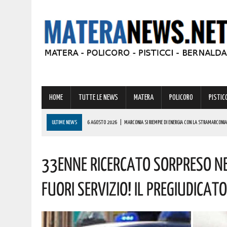
HOME
TUTTE LE NEWS
MATERA
POLICORO
PISTICC
ULTIME NEWS
6 AGOSTO 2026
|
MARCONIA SI RIEMPIE DI ENERGIA CON LA STRAMARCONIA
6 AGOSTO 2026
|
BASILICATA: PER LE IMPRESE VIVAISTICHE FORESTALI UN NUOVO STRUMENTO 
33enne Ricercato Sorpreso N
6 AGOSTO 2026
|
TORNA IL ‘METAPONTO BEACH FESTIVAL’ E COME SEMPRE LA MUSICA REGGAE 
6 AGOSTO 2026
|
VALSINNI CELEBRA LA POETESSA ISABELLA MORRA CON DUE SPETTACOLI TEAT
Fuori Servizio! Il Pregiudicat
6 AGOSTO 2026
|
A FERRANDINA NUOVE ROTONDE E SPARTITRAFFICO PER MIGLIORARE IL DECORO