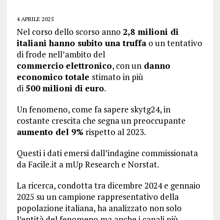
4 APRILE 2025
Nel corso dello scorso anno
2,8 milioni di
italiani hanno subito una truffa
o un tentativo
di frode nell’ambito del
commercio
elettronico
, con un
danno
economico totale
stimato in più
di
500
milioni
di
euro
.
Un fenomeno, come fa sapere skytg24, in
costante crescita che segna un preoccupante
aumento del 9%
rispetto al 2023.
Questi i dati emersi dall’indagine commissionata
da Facile.it a mUp Research e Norstat.
La ricerca, condotta tra dicembre 2024 e gennaio
2025 su un campione rappresentativo della
popolazione italiana, ha analizzato non solo
l’entità del fenomeno ma anche i canali più