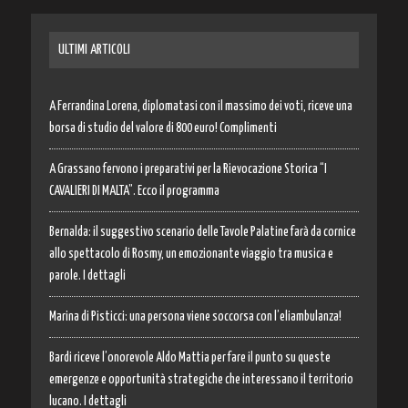
ULTIMI ARTICOLI
A Ferrandina Lorena, diplomatasi con il massimo dei voti, riceve una
borsa di studio del valore di 800 euro! Complimenti
A Grassano fervono i preparativi per la Rievocazione Storica “I
CAVALIERI DI MALTA”. Ecco il programma
Bernalda: il suggestivo scenario delle Tavole Palatine farà da cornice
allo spettacolo di Rosmy, un emozionante viaggio tra musica e
parole. I dettagli
Marina di Pisticci: una persona viene soccorsa con l’eliambulanza!
Bardi riceve l’onorevole Aldo Mattia per fare il punto su queste
emergenze e opportunità strategiche che interessano il territorio
lucano. I dettagli