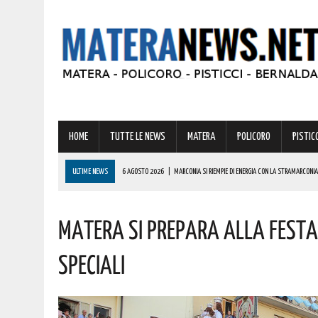
HOME
TUTTE LE NEWS
MATERA
POLICORO
PISTICC
ULTIME NEWS
6 AGOSTO 2026
|
MARCONIA SI RIEMPIE DI ENERGIA CON LA STRAMARCONIA
6 AGOSTO 2026
|
BASILICATA: PER LE IMPRESE VIVAISTICHE FORESTALI UN NUOVO STRUMENTO 
Matera Si Prepara Alla Fest
6 AGOSTO 2026
|
TORNA IL ‘METAPONTO BEACH FESTIVAL’ E COME SEMPRE LA MUSICA REGGAE 
6 AGOSTO 2026
|
VALSINNI CELEBRA LA POETESSA ISABELLA MORRA CON DUE SPETTACOLI TEAT
Speciali
6 AGOSTO 2026
|
A FERRANDINA NUOVE ROTONDE E SPARTITRAFFICO PER MIGLIORARE IL DECORO