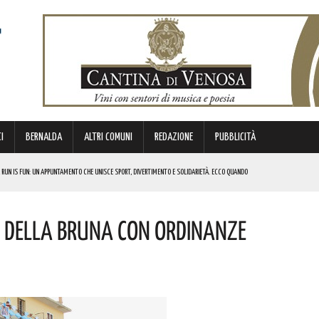
I
BERNALDA
ALTRI COMUNI
REDAZIONE
PUBBLICITÀ
 RUN IS FUN: UN APPUNTAMENTO CHE UNISCE SPORT, DIVERTIMENTO E SOLIDARIETÀ. ECCO QUANDO
DI SOSTEGNO AGLI INVESTIMENTI. I DETTAGLI
a Della Bruna Con Ordinanze
FARÀ DA PROTAGONISTA. I DETTAGLI
RALI! ECCO LE DATE
 URBANO E LA SICUREZZA. QUESTI GLI INTERVENTI IN CORSO