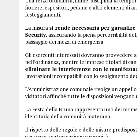
Una terza ordinanza, infine, disciplina la tempor
fioriere, espositori, pedane e altri elementi di a
festeggiamenti.
La misura
si rende necessaria per garantire
Security,
assicurando la piena percorribilità delle
passaggio dei mezzi di emergenza.
Gli esercenti interessati dovranno provvedere all
nell’ordinanza, mentre le imprese titolari di cant
eliminare le interferenze con le manifesta
lavorazioni incompatibili con lo svolgimento deg
L’Amministrazione comunale rivolge un appello a
visitatori affinché tutte le disposizioni vengano 
La Festa della Bruna rappresenta uno dei momenti 
identitaria della comunità materana.
Il rispetto delle regole e delle misure predispost
sicurezza, partecipazione e serenità.