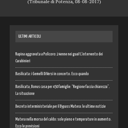
(Tribunale di Potenza, 08-08-2017)
ULTIMI ARTICOLI
Rapina aggravata a Policoro: 24enne nei guai! L’intervento dei
Carabinieri
Basilicata: i Gemelli DiVersi in concerto. Ecco quando
Basilicata, Bonus casa per 450 famiglie: “Regione faccia chiarezza”.
La situazione
Decreto interministeriale per il Bypass Matera: le ultime notizie
Matera nella morsa del caldo: sole pieno e temperature in aumento.
Ecco le previsioni