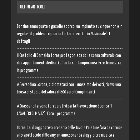
ULTIMI ARTICOLI
Benzina annacquata e gasolio sporco, un impianto su cinque non è in
regola: “il problema riguarda l’intero territorio Nazionale”! I
dettagli
Il Castello di Bernalda torna protagonista della scena culturale con
due appuntamenti dedicati all’arte contemporanea. Ecco le mostre
in programma
A Ferrandina Lorena, diplomatasi con il massimo dei voti, riceve una
borsa di studio del valore di 800 euro! Complimenti
A Grassano fervono i preparativi per la Rievocazione Storica “I
CAVALIERI DI MALTA”. Ecco il programma
Bernalda: il suggestivo scenario delle Tavole Palatine farà da cornice
allo spettacolo di Rosmy, un emozionante viaggio tra musica e