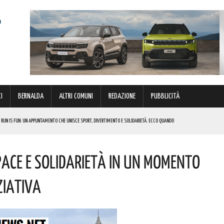
I
BERNALDA
ALTRI COMUNI
REDAZIONE
PUBBLICITÀ
 NUOVO STRUMENTO DI SOSTEGNO AGLI INVESTIMENTI. I DETTAGLI
FARÀ DA PROTAGONISTA. I DETTAGLI
ace E Solidarietà In Un Momento
RALI! ECCO LE DATE
 URBANO E LA SICUREZZA. QUESTI GLI INTERVENTI IN CORSO
iziativa
PPUNTAMENTO CHE UNISCE SPORT, DIVERTIMENTO E SOLIDARIETÀ. ECCO QUANDO