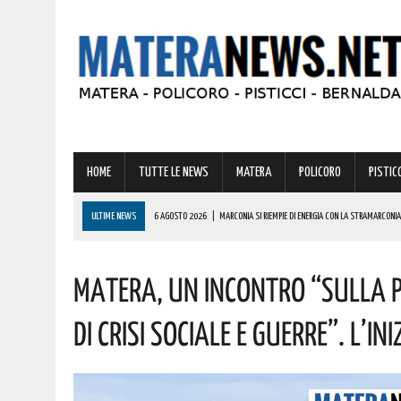
HOME
TUTTE LE NEWS
MATERA
POLICORO
PISTICC
ULTIME NEWS
6 AGOSTO 2026
|
BASILICATA: PER LE IMPRESE VIVAISTICHE FORESTALI UN
6 AGOSTO 2026
|
TORNA IL ‘METAPONTO BEACH FESTIVAL’ E COME SEMPRE LA MUSICA REGGAE 
Matera, Un Incontro “sulla P
6 AGOSTO 2026
|
VALSINNI CELEBRA LA POETESSA ISABELLA MORRA CON DUE SPETTACOLI TEAT
6 AGOSTO 2026
|
A FERRANDINA NUOVE ROTONDE E SPARTITRAFFICO PER MIGLIORARE IL DECORO
Di Crisi Sociale E Guerre”. L’in
6 AGOSTO 2026
|
MARCONIA SI RIEMPIE DI ENERGIA CON LA STRAMARCONIA RUN IS FUN: UN A