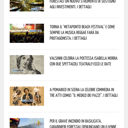
forestali un nuovo strumento di sostegno
agli investimenti. I dettagli
Torna il ‘Metaponto beach festival’ e come
sempre la musica reggae farà da
protagonista. I dettagli
Valsinni celebra la poetessa Isabella Morra
con due spettacoli teatrali! Ecco le date
A Pomarico in scena la celebre commedia in
tre atti comici “Il medico dei pazzi”. I dettagli
Per il grave incendio in Basilicata,
Carabinieri forestali denunciano un 63enne.