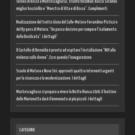
Torneo di Bocce a Montescaglioso, trionfa Vinziman: Rocco Soranno
miglior bocciofilo e “Maestro di Vita e di Bocce”. Complimenti
Realizzazione del tratto Gioia del Colle-Matera-Ferrandina-Pisticci e
del By-pass di Matera: “Un passo decisivo per rompere l’isolamento
della Basilicata”. I dettagli”
Il Castello di Bernalda è pronto ad ospitare l’installazione “NO! alla
violenza sulle donne”. Ecco quando l’inaugurazione
Scuole di Matera e Nova Siri: approvati quattro interventi urgenti
per la sicurezza e la modernizzazione. I dettagli
Montescaglioso si prepara a vivere la Notte Bianca 2026: il Teatrino
delle Marionette darà il benvenuto ai più piccoli. I dettagli
CATEGORIE