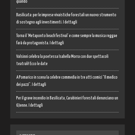
quando
Basilicata: per le imprese vivaistiche forestali un nuovo strumento
di sostegno agli investimenti. I dettagli
Torna il ‘Metaponto beach festival’ e come sempre la musica reggae
farà da protagonista. I dettagli
Valsinni celebra la poetessa Isabella Morra con due spettacoli
teatrali! Ecco le date
A Pomarico in scena la celebre commedia in tre atti comici “Il medico
dei pazzi”. I dettagli
Per il grave incendio in Basilicata, Carabinieri forestali denunciano un
63enne. I dettagli