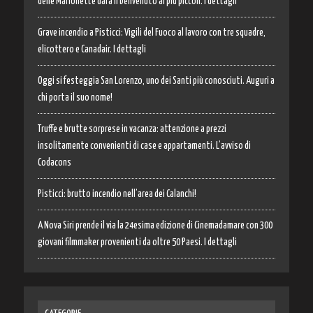
delle Marionette darà il benvenuto ai più piccoli. I dettagli
Grave incendio a Pisticci: Vigili del Fuoco al lavoro con tre squadre,
elicottero e Canadair. I dettagli
Oggi si festeggia San Lorenzo, uno dei Santi più conosciuti. Auguri a
chi porta il suo nome!
Truffe e brutte sorprese in vacanza: attenzione a prezzi
insolitamente convenienti di case e appartamenti. L’avviso di
Codacons
Pisticci: brutto incendio nell’area dei Calanchi!
A Nova Siri prende il via la 24esima edizione di Cinemadamare con 300
giovani filmmaker provenienti da oltre 50 Paesi. I dettagli