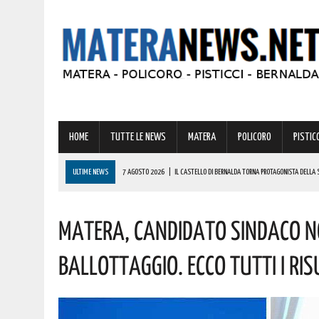
HOME
TUTTE LE NEWS
MATERA
POLICORO
PISTICC
ULTIME NEWS
7 AGOSTO 2026
|
IL CASTELLO DI BERNALDA TORNA PROTAGONISTA DELLA 
PROGRAMMA
Matera, Candidato Sindaco No
7 AGOSTO 2026
|
A FERRANDINA LORENA, DIPLOMATASI CON IL MASSIMO DEI VOTI, RICEVE UNA
7 AGOSTO 2026
|
A GRASSANO FERVONO I PREPARATIVI PER LA RIEVOCAZIONE STORICA “I CAVAL
Ballottaggio. Ecco Tutti I Ris
7 AGOSTO 2026
|
BERNALDA: IL SUGGESTIVO SCENARIO DELLE TAVOLE PALATINE FARÀ DA CORN
7 AGOSTO 2026
|
BENZINA ANNACQUATA E GASOLIO SPORCO, UN IMPIANTO SU CINQUE NON È IN 