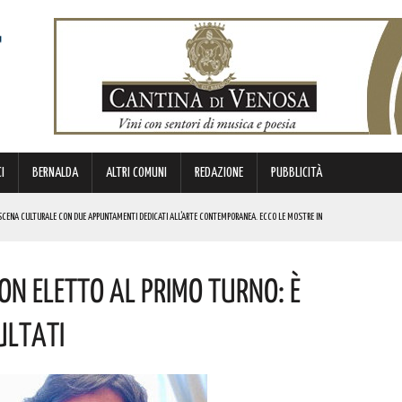
I
BERNALDA
ALTRI COMUNI
REDAZIONE
PUBBLICITÀ
SCENA CULTURALE CON DUE APPUNTAMENTI DEDICATI ALL’ARTE CONTEMPORANEA. ECCO LE MOSTRE IN
n Eletto Al Primo Turno: È
 BORSA DI STUDIO DEL VALORE DI 800 EURO! COMPLIMENTI
IERI DI MALTA”. ECCO IL PROGRAMMA
ultati
ICE ALLO SPETTACOLO DI ROSMY, UN EMOZIONANTE VIAGGIO TRA MUSICA E PAROLE. I DETTAGLI
REGOLA: “IL PROBLEMA RIGUARDA L’INTERO TERRITORIO NAZIONALE”! I DETTAGLI