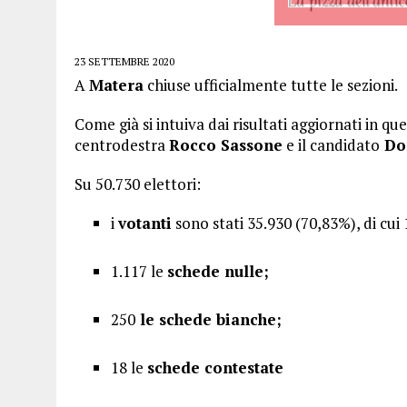
23 SETTEMBRE 2020
A
Matera
chiuse ufficialmente tutte le sezioni.
Come già si intuiva dai risultati aggiornati in qu
centrodestra
Rocco Sassone
e il candidato
Do
Su 50.730 elettori:
i
votanti
sono stati 35.930 (70,83%), di cu
1.117 le
schede nulle;
250
le s
chede bianche;
18 le
schede contestate