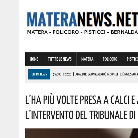
HOME
TUTTE LE NEWS
MATERA
POLICORO
PISTICC
ULTIME NEWS
7 AGOSTO 2026
|
AD ALIANO LA BANDABARDÒ IN CONCERTO. L’INGRESSO È 
7 AGOSTO 2026
|
LOTTA ALLE FRODI AGROALIMENTARI: VANTAGGI CONCRETI PER I CONSUMATORI
L’ha Più Volte Presa A Calci
7 AGOSTO 2026
|
GIOCHI DEL MEDITERRANEO TARANTO 2026: CONVOCATA LA FIORETTISTA LUC
7 AGOSTO 2026
|
BASILICATA: COLPO DA OLTRE 19000 EURO! AUGURI AL VINCITORE
L’intervento Del Tribunale D
7 AGOSTO 2026
|
SICCITÀ, PIÙ CARBURANTE AGRICOLO AGEVOLATO ALLE AZIENDE LUCANE: IL