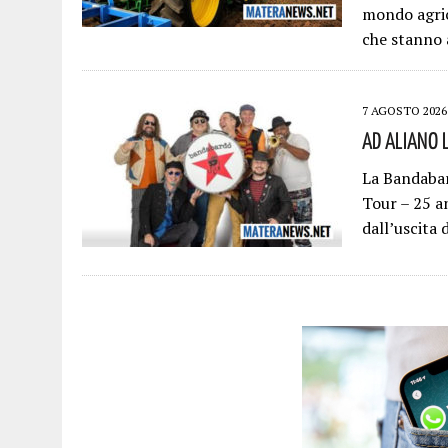
mondo agric
che stanno a
7 AGOSTO 2026
Ad Aliano 
La Bandabar
Tour – 25 an
dall’uscita