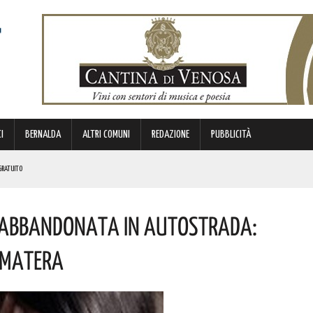
I
BERNALDA
ALTRI COMUNI
REDAZIONE
PUBBLICITÀ
GRATUITO
 LUCANI. LE NOVITÀ
 E Abbandonata In Autostrada:
ANA PALUMBO. IN BOCCA AL LUPO!
i Matera
 PROVVEDIMENTO