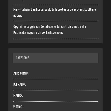
Mini-vitalizi in Basilicata: esplode la protesta dei giovani. Le ultime
notizie
Oggi si festeggia San Donato, uno dei Santi più amati della
Basilicata! Auguri a chi porta il suo nome
CATEGORIE
ALTRI COMUNI
BERNALDA
MATERA
PISTICCI