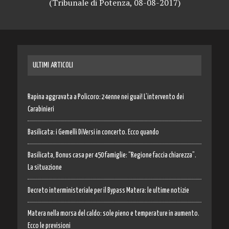
(Tribunale di Potenza, 08-08-2017)
ULTIMI ARTICOLI
Rapina aggravata a Policoro: 24enne nei guai! L’intervento dei
Carabinieri
Basilicata: i Gemelli DiVersi in concerto. Ecco quando
Basilicata, Bonus casa per 450 famiglie: “Regione faccia chiarezza”.
La situazione
Decreto interministeriale per il Bypass Matera: le ultime notizie
Matera nella morsa del caldo: sole pieno e temperature in aumento.
Ecco le previsioni