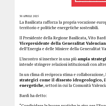
30 APRILE 2025
La Basilicata rafforza la propria vocazione euro
territorio e politiche energetiche sostenibili.
Il Presidente della Regione Basilicata, Vito Bard
Vicepresidente della Generalitat Valencian
dell’Energia e delle Miniere della Generalitat V
L’incontro si inserisce in una più
ampia strateg
intende stringere relazioni istituzionali con alt
In un clima di reciproca stima e collaborazione
strategici come il dissesto idrogeologico, i
energetiche
, settori in cui la Comunità Valenc
Bardi ha detto:
“Condividere le buone pratiche in giro per l’Eu