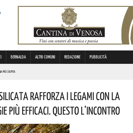
I
BERNALDA
ALTRI COMUNI
REDAZIONE
PUBBLICITÀ
NA PIÙ COLPITA
BIANCA”. ECCO IL PROGRAMMA
silicata Rafforza I Legami Con La
TIMANA
METTERANNO A DISPOSIZIONE DEL TERRITORIO ESPERIENZE E RELAZIONI MATURATE IN ITALIA E ALL’ESTERO.
e Più Efficaci. Questo L’incontro
 ORIGINI LUCANE. I DETTAGLI