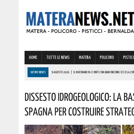
HOME
TUTTE LE NEWS
MATERA
POLICORO
PISTICC
ULTIME NEWS
9 AGOSTO 2026
|
IL MATERANO FA I CONTI CON GRAVI INCENDI. ECCO LA ZO
9 AGOSTO 2026
|
IL BORGO DI IRSINA PRONTO AD ANIMARSI PER UNA STRAORDINARIA “NOTTE 
Dissesto Idrogeologico: La Ba
9 AGOSTO 2026
|
A MATERA ANCORA CALDO E AFA! ECCO LE PREVISIONI PER LA PROSSIMA SET
9 AGOSTO 2026
|
MONDI LUCANI, PREMIATE MOLTE GRANDI PERSONALITÀ DEL MATERANO: TUTTE 
Spagna Per Costruire Strategi
COMPLIMENTI
9 AGOSTO 2026
|
MASTANTUONO SBARCA ALLA FIORENTINA: IL GIOVANE TALENTO ARGENTINO HA