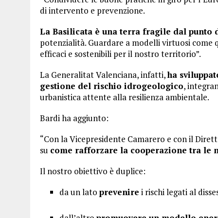
di intervento e prevenzione.
La Basilicata è una terra fragile dal punto 
potenzialità. Guardare a modelli virtuosi come qu
efficaci e sostenibili per il nostro territorio”.
La Generalitat Valenciana, infatti,
ha sviluppat
gestione del rischio idrogeologico
, integra
urbanistica attente alla resilienza ambientale.
Bardi ha aggiunto:
“Con la Vicepresidente Camarero e con il Diret
su
come rafforzare la cooperazione tra le n
Il nostro obiettivo è duplice:
da un lato
prevenire
i rischi legati al disse
dall’altro
promuovere un modello ener