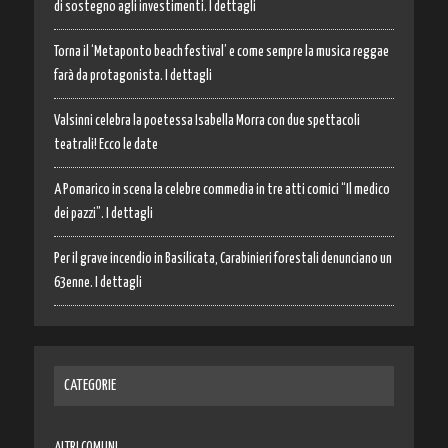
di sostegno agli investimenti. I dettagli
Torna il ‘Metaponto beach festival’ e come sempre la musica reggae
farà da protagonista. I dettagli
Valsinni celebra la poetessa Isabella Morra con due spettacoli
teatrali! Ecco le date
A Pomarico in scena la celebre commedia in tre atti comici “Il medico
dei pazzi”. I dettagli
Per il grave incendio in Basilicata, Carabinieri forestali denunciano un
63enne. I dettagli
CATEGORIE
ALTRI COMUNI