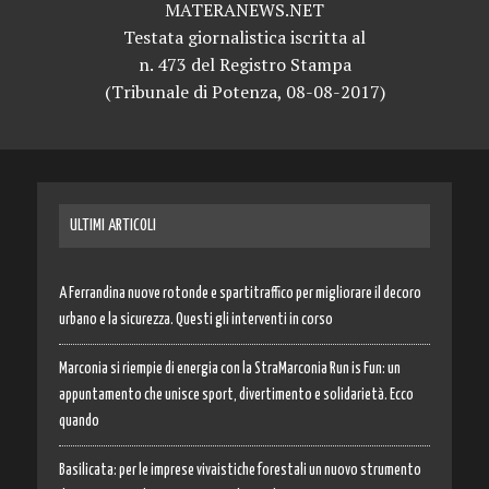
MATERANEWS.NET
Testata giornalistica iscritta al
n. 473 del Registro Stampa
(Tribunale di Potenza, 08-08-2017)
ULTIMI ARTICOLI
A Ferrandina nuove rotonde e spartitraffico per migliorare il decoro
urbano e la sicurezza. Questi gli interventi in corso
Marconia si riempie di energia con la StraMarconia Run is Fun: un
appuntamento che unisce sport, divertimento e solidarietà. Ecco
quando
Basilicata: per le imprese vivaistiche forestali un nuovo strumento