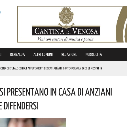
I
BERNALDA
ALTRI COMUNI
REDAZIONE
PUBBLICITÀ
SCENA CULTURALE CON DUE APPUNTAMENTI DEDICATI ALL’ARTE CONTEMPORANEA. ECCO LE MOSTRE IN
 Si Presentano In Casa Di Anziani
 BORSA DI STUDIO DEL VALORE DI 800 EURO! COMPLIMENTI
IERI DI MALTA”. ECCO IL PROGRAMMA
e Difendersi
ICE ALLO SPETTACOLO DI ROSMY, UN EMOZIONANTE VIAGGIO TRA MUSICA E PAROLE. I DETTAGLI
REGOLA: “IL PROBLEMA RIGUARDA L’INTERO TERRITORIO NAZIONALE”! I DETTAGLI