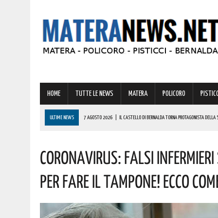
HOME
TUTTE LE NEWS
MATERA
POLICORO
PISTICC
ULTIME NEWS
7 AGOSTO 2026
|
IL CASTELLO DI BERNALDA TORNA PROTAGONISTA DELLA 
PROGRAMMA
Coronavirus: Falsi Infermieri
7 AGOSTO 2026
|
A FERRANDINA LORENA, DIPLOMATASI CON IL MASSIMO DEI VOTI, RICEVE UNA
7 AGOSTO 2026
|
A GRASSANO FERVONO I PREPARATIVI PER LA RIEVOCAZIONE STORICA “I CAVAL
Per Fare Il Tampone! Ecco Com
7 AGOSTO 2026
|
BERNALDA: IL SUGGESTIVO SCENARIO DELLE TAVOLE PALATINE FARÀ DA CORN
7 AGOSTO 2026
|
BENZINA ANNACQUATA E GASOLIO SPORCO, UN IMPIANTO SU CINQUE NON È IN 