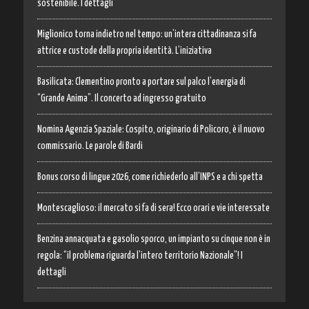
sostenibile. I dettagli
Miglionico torna indietro nel tempo: un’intera cittadinanza si fa
attrice e custode della propria identità. L’iniziativa
Basilicata: Clementino pronto a portare sul palco l’energia di
“Grande Anima”. Il concerto ad ingresso gratuito
Nomina Agenzia Spaziale: Cospito, originario di Policoro, è il nuovo
commissario. Le parole di Bardi
Bonus corso di lingue 2026, come richiederlo all’INPS e a chi spetta
Montescaglioso: il mercato si fa di sera! Ecco orari e vie interessate
Benzina annacquata e gasolio sporco, un impianto su cinque non è in
regola: “il problema riguarda l’intero territorio Nazionale”! I
dettagli